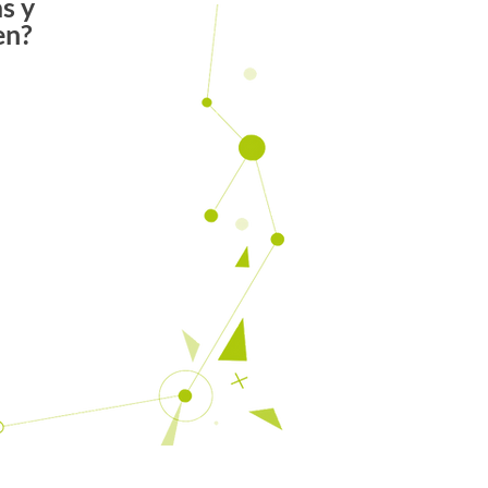
s y
en?