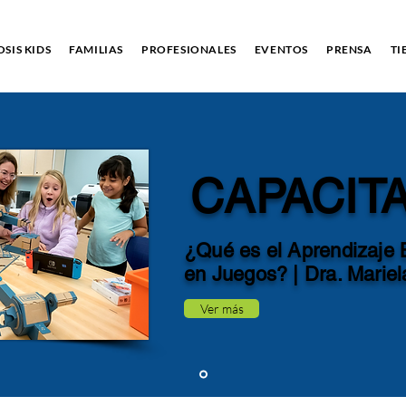
SIS KIDS
FAMILIAS
PROFESIONALES
EVENTOS
PRENSA
TI
CAPACIT
¿Qué es el Aprendizaje
en Juegos? |
Dra. Marie
Ver más