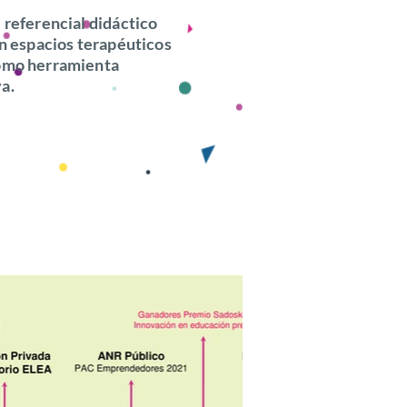
 referencial didáctico
en espacios terapéuticos
como herramienta
a.