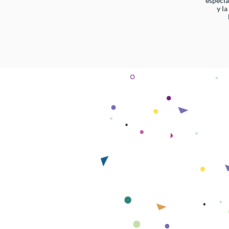
especia
y l