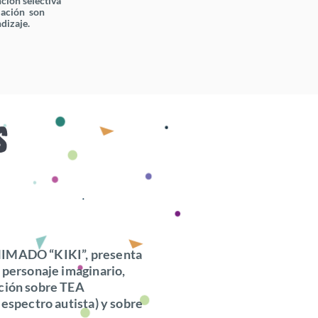
nción selectiva
lación son
dizaje.
IMADO “KIKI”, presenta
n personaje imaginario,
ción sobre TEA
 espectro autista) y sobre