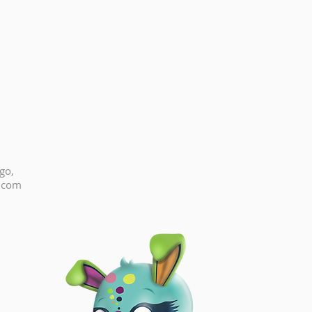
go,
.com