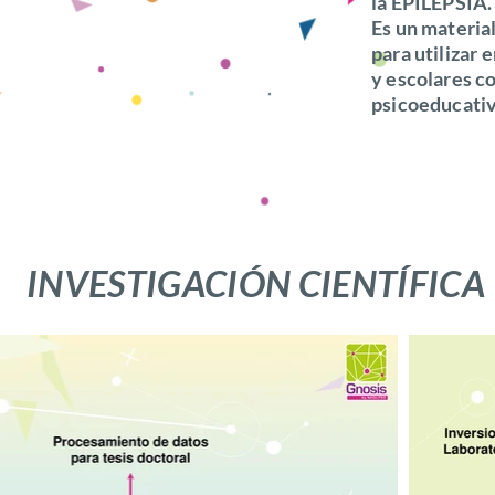
la EPILEPSIA.
Es un material
para utilizar 
y escolares 
psicoeducativ
INVESTIGACIÓN CIENTÍFICA