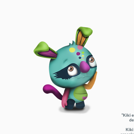
“Kiki 
de
Kiki