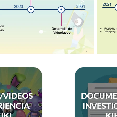
/VIDEOS
DOCUME
RIENCIA
INVESTI
IKI
KI