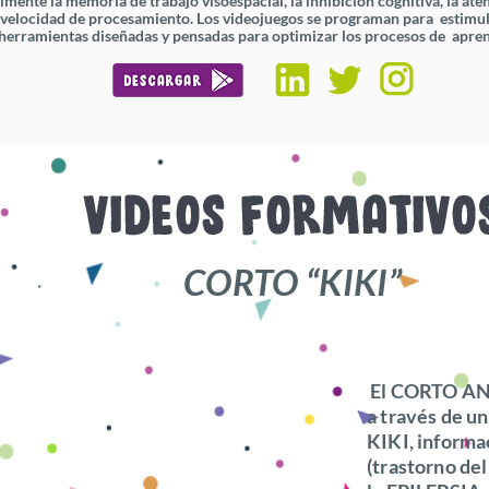
lmente la memoria de trabajo visoespacial, la inhibición cognitiva, la ate
a velocidad de procesamiento.
Los videojuegos se programan para estimu
herramientas diseñadas y pensadas para optimizar los procesos de apren
CORTO “KIKI”
El CORTO AN
a través de u
KIKI, informa
(trastorno del