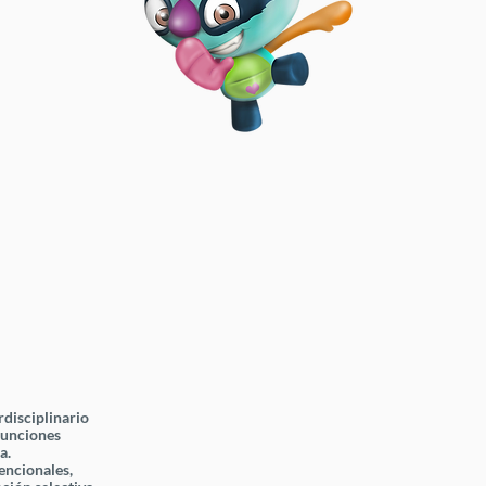
disciplinario
funciones
na.
encionales,