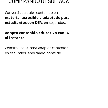
COMPRANDO DESDE ACÁ
Convertí cualquier contenido en
material accesible y adaptado para
estudiantes con DEA
, en segundos.
Adapta contenido educativo con IA
al instante.
Zelmira usa IA para adaptar contenido
en segundos, ahorrando horas de
trabajo a los docentes y asegurando que
todos los alumnos puedan
aprender sin
barreras
.
Mundo Gnosis by Nedutec (R) y Gnosis Kids
(R). Todos los derechos reservados 2021.