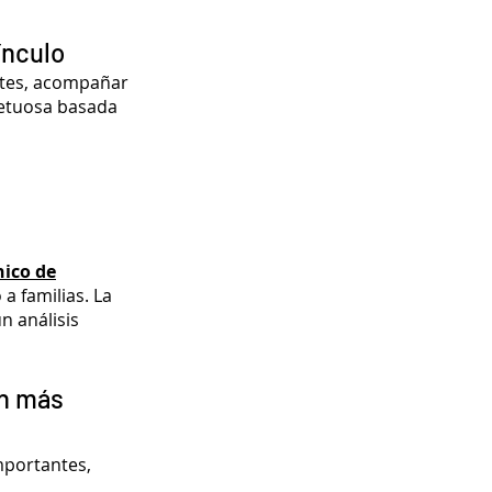
ínculo
ntes, acompañar
spetuosa basada
nico de
 familias. La
n análisis
on más
mportantes,