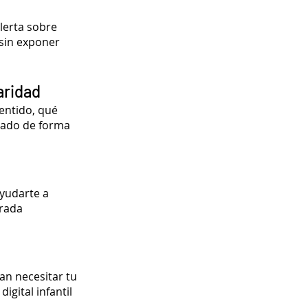
lerta sobre
sin exponer
aridad
sentido, qué
tado de forma
ayudarte a
irada
an necesitar tu
igital infantil