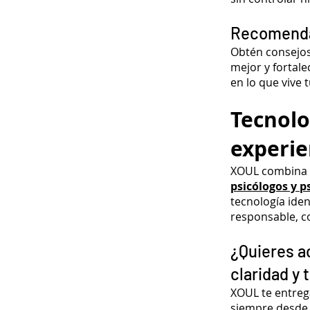
Recomendac
Obtén consejos
mejor y fortale
en lo que vive 
Tecnolo
experie
XOUL combina
psicólogos y p
tecnología iden
responsable, co
¿Quieres a
claridad y 
XOUL te entreg
siempre desde