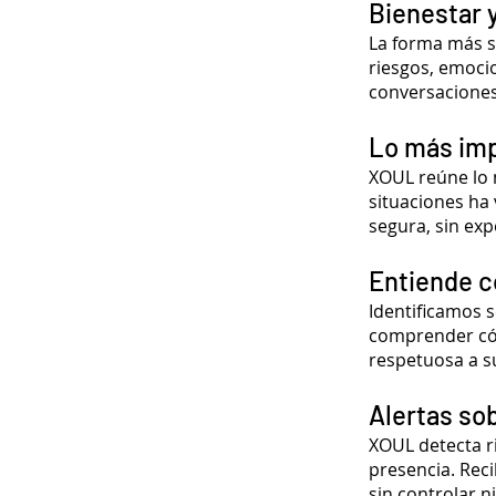
Bienestar y
La forma más s
riesgos, emoci
conversaciones
Lo más impo
XOUL reúne lo m
situaciones ha
segura, sin ex
Entiende c
Identificamos s
comprender cóm
respetuosa a su
Alertas so
XOUL detecta r
presencia. Reci
sin controlar n