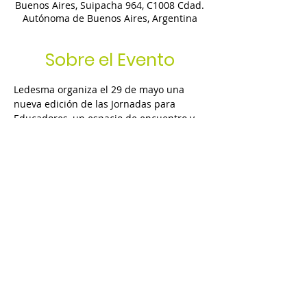
Buenos Aires, Suipacha 964, C1008 Cdad.
Autónoma de Buenos Aires, Argentina
Sobre el Evento
Ledesma organiza el 29 de mayo una 
nueva edición de las Jornadas para 
Educadores, un espacio de encuentro y 
debate dirigido a docente, directivos y 
formadores educativos que tienen como 
objetivo brindar técnicas y herramientas 
innovadoras sobre educación y 
pedagogía. Esta octava jornada cuneta 
con la participación de Laura Lewin, y un 
panel moderado por Mariela Caputo, 
junto a Rufina Pearson y Soledad Barreto.